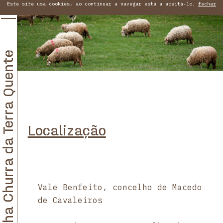
Este site usa cookies, ao continuar a navegar está a aceitá-lo.
fechar
Ovelha Churra da Terra Quente
Localização
Vale Benfeito, concelho de Macedo
de Cavaleiros