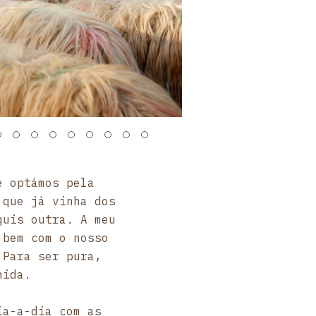
e optámos pela
 que já vinha dos
quis outra. A meu
 bem com o nosso
 Para ser pura,
nida.
ia-a-dia com as