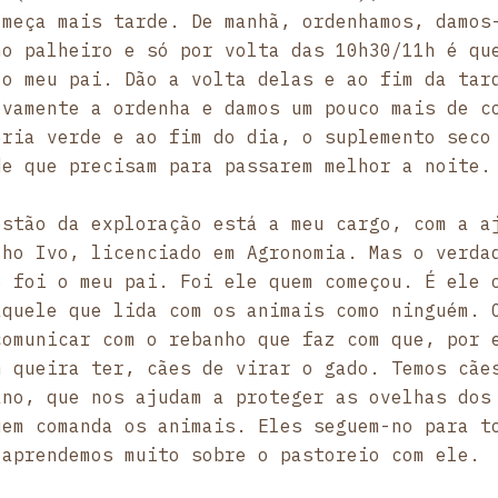
omeça mais tarde. De manhã, ordenhamos, damos
no palheiro e só por volta das 10h30/11h é qu
 o meu pai. Dão a volta delas e ao fim da tar
ovamente a ordenha e damos um pouco mais de c
éria verde e ao fim do dia, o suplemento seco
de que precisam para passarem melhor a noite.
estão da exploração está a meu cargo, com a a
lho Ivo, licenciado em Agronomia. Mas o verda
o foi o meu pai. Foi ele quem começou. É ele 
aquele que lida com os animais como ninguém. 
comunicar com o rebanho que faz com que, por 
m queira ter, cães de virar o gado. Temos cãe
ano, que nos ajudam a proteger as ovelhas dos
uem comanda os animais. Eles seguem-no para t
 aprendemos muito sobre o pastoreio com ele.