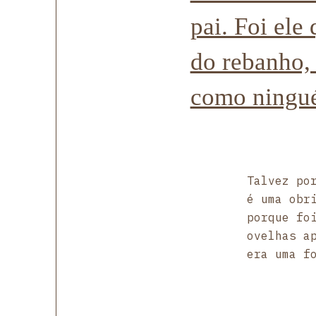
pai. Foi ele
do rebanho,
como ningu
Talvez po
é uma obr
porque fo
ovelhas a
era uma f