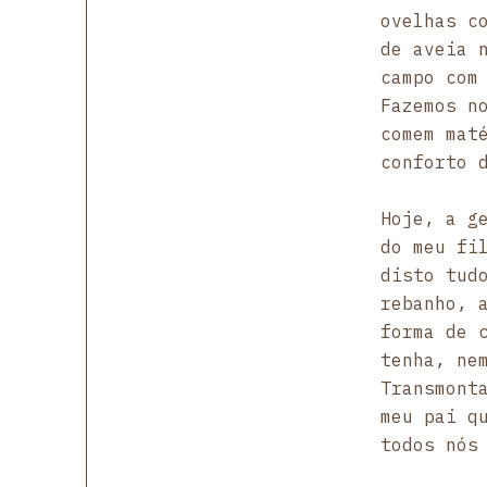
ovelhas c
de aveia 
campo com
Fazemos n
comem mat
conforto 
Hoje, a g
do meu fi
disto tud
rebanho, 
forma de 
tenha, ne
Transmont
meu pai q
todos nós