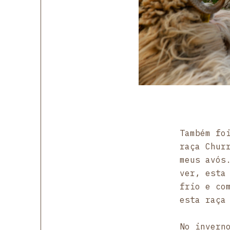
Também fo
raça Chur
meus avós
ver, esta
frio e co
esta raça
No invern