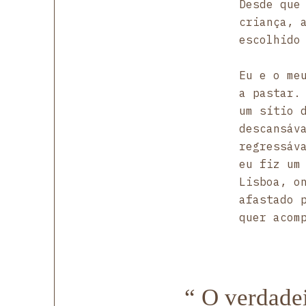
Desde que
criança, 
escolhido
Eu e o me
a pastar.
um sítio 
descansáv
regressáv
eu fiz um
Lisboa, o
afastado 
quer acom
“ O verdadei