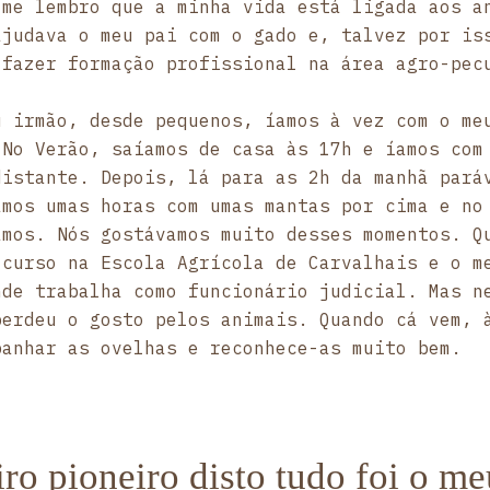
 me lembro que a minha vida está ligada aos a
ajudava o meu pai com o gado e, talvez por is
 fazer formação profissional na área agro-pec
u irmão, desde pequenos, íamos à vez com o me
 No Verão, saíamos de casa às 17h e íamos com
distante. Depois, lá para as 2h da manhã pará
amos umas horas com umas mantas por cima e no
amos. Nós gostávamos muito desses momentos. Q
 curso na Escola Agrícola de Carvalhais e o m
nde trabalha como funcionário judicial. Mas n
perdeu o gosto pelos animais. Quando cá vem, 
panhar as ovelhas e reconhece-as muito bem.
ro pioneiro disto tudo foi o me