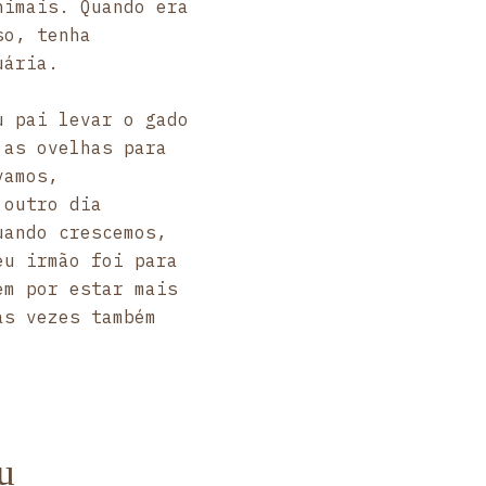
nimais. Quando era
so, tenha
uária.
u pai levar o gado
 as ovelhas para
vamos,
 outro dia
uando crescemos,
eu irmão foi para
em por estar mais
às vezes também
u