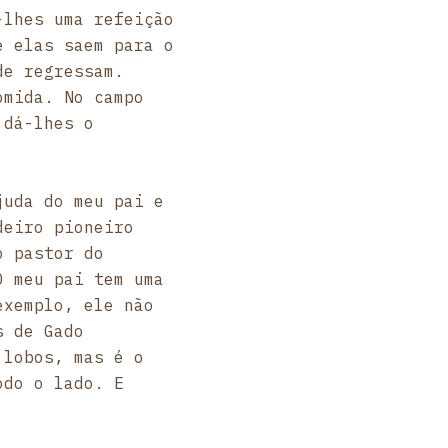
-lhes uma refeição
e elas saem para o
de regressam.
omida. No campo
 dá-lhes o
juda do meu pai e
deiro pioneiro
o pastor do
O meu pai tem uma
exemplo, ele não
s de Gado
 lobos, mas é o
odo o lado. E